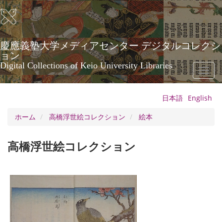
メ
イ
ン
コ
ン
慶應義塾大学メディアセンター デジタルコレクシ
テ
ョン
ン
Digital Collections of Keio University Libraries
Toggl
ツ
naviga
に
移
日本語
English
動
ホーム
高橋浮世絵コレクション
絵本
高橋浮世絵コレクション