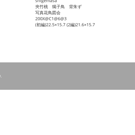
shigemasa
夾竹桃 獦子鳥 背朱ず
写真花鳥図会
200X@C1@6@3
(初編)22.5×15.7 (2編)21.6×15.7
.