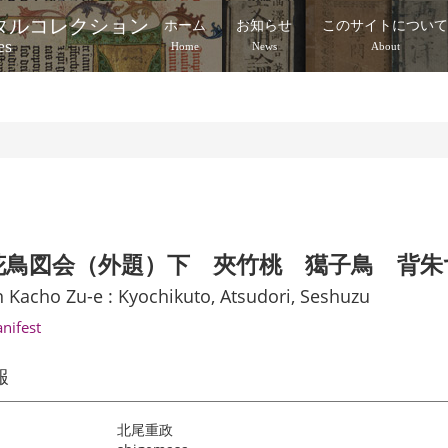
タルコレクション
ホーム
お知らせ
このサイトについ
es
Home
News
About
花鳥図会（外題）下 夾竹桃 獦子鳥 背朱
 Kacho Zu-e : Kyochikuto, Atsudori, Seshuzu
anifest
報
北尾重政