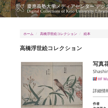
メ
慶應義塾大学メディアセンター デジ
イ
メ
Digital Collections of Keio University Librari
ン
イ
コ
ン
ン
ナ
テ
ン
ビ
ホーム
高橋浮世絵コレクション
絵本
ツ
ゲ
に
ー
移
高橋浮世絵コレクション
シ
動
ョ
ン
写真
Shashin
IIIF M
詳細情
作者