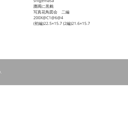
shigemasa
躑躅に黒鶫
写真花鳥図会 二編
200X@C1@6@4
(初編)22.5×15.7 (2編)21.6×15.7
.