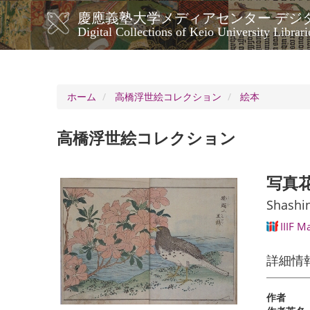
メ
慶應義塾大学メディアセンター デジ
イ
メ
Digital Collections of Keio University Librari
ン
イ
コ
ン
ン
ナ
テ
ン
ビ
ホーム
高橋浮世絵コレクション
絵本
ツ
ゲ
に
ー
移
高橋浮世絵コレクション
シ
動
ョ
ン
写真
Shashin
IIIF M
詳細情
作者