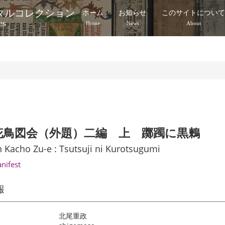
タルコレクション
ホーム
お知らせ
このサイトについ
es
Home
News
About
花鳥図会（外題）二編 上 躑躅に黒鶫
 Kacho Zu-e : Tsutsuji ni Kurotsugumi
anifest
報
北尾重政