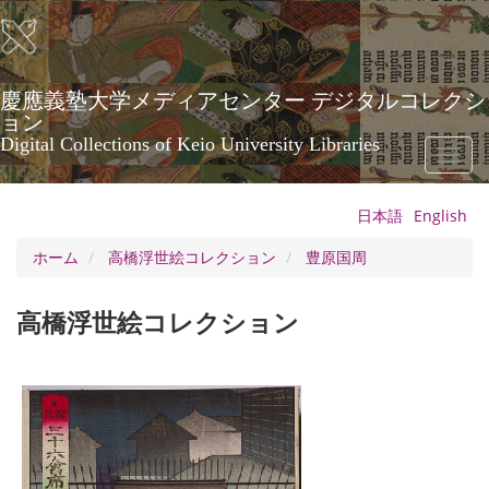
メ
イ
ン
コ
ン
慶應義塾大学メディアセンター デジタルコレクシ
テ
ョン
ン
Digital Collections of Keio University Libraries
Toggl
ツ
naviga
に
移
日本語
English
動
ホーム
高橋浮世絵コレクション
豊原国周
高橋浮世絵コレクション