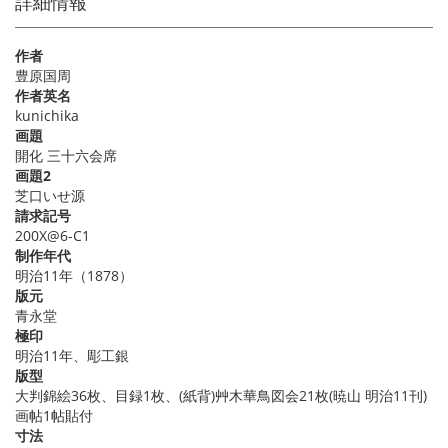
詳細情報
作者
豊原国周
作者英名
kunichika
画題
開化 三十六会席
画題2
芝口いせ源
請求記号
200X@6-C1
制作年代
明治11年（1878）
版元
青永堂
極印
明治11年、彫工銀
版型
大判錦絵36枚、目録1枚、(紙背)艸木華鳥図会21枚(暁山 明治11刊)
画帖1帖貼付
寸法