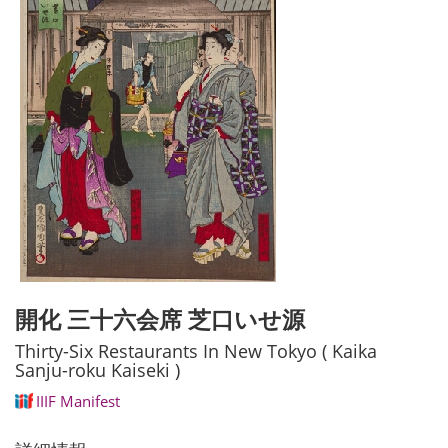
開化 三十六会席 芝口いせ源
Thirty-Six Restaurants In New Tokyo ( Kaika
Sanju-roku Kaiseki )
IIIF Manifest