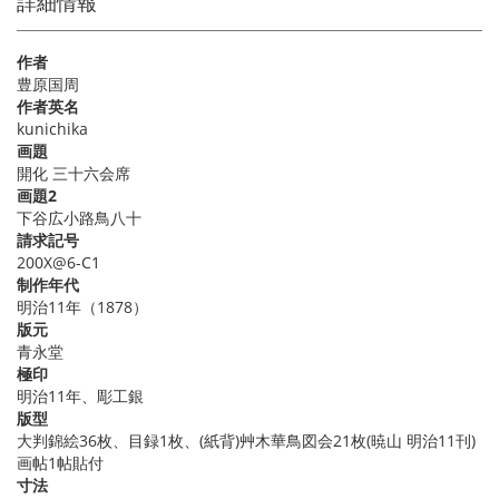
詳細情報
作者
豊原国周
作者英名
kunichika
画題
開化 三十六会席
画題2
下谷広小路鳥八十
請求記号
200X@6-C1
制作年代
明治11年（1878）
版元
青永堂
極印
明治11年、彫工銀
版型
大判錦絵36枚、目録1枚、(紙背)艸木華鳥図会21枚(暁山 明治11刊)
画帖1帖貼付
寸法