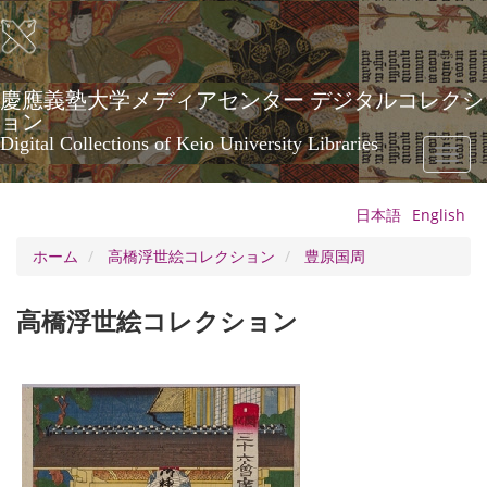
メ
イ
ン
コ
ン
慶應義塾大学メディアセンター デジタルコレクシ
テ
ョン
ン
Digital Collections of Keio University Libraries
Toggl
ツ
naviga
に
移
日本語
English
動
ホーム
高橋浮世絵コレクション
豊原国周
高橋浮世絵コレクション