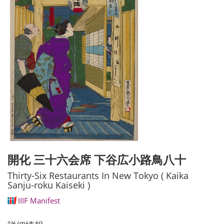
開化 三十六会席 下谷広小路鳥八十
Thirty-Six Restaurants In New Tokyo ( Kaika
Sanju-roku Kaiseki )
IIIF Manifest