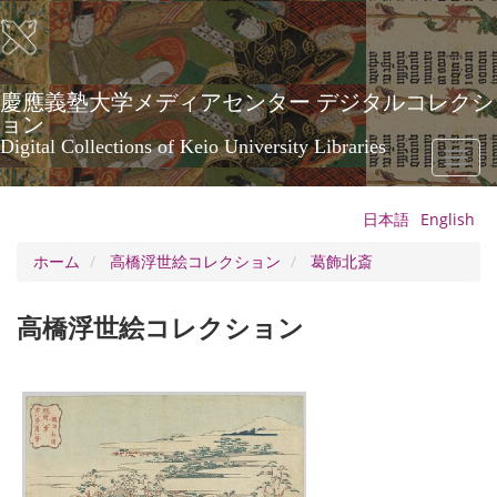
メ
イ
ン
コ
ン
慶應義塾大学メディアセンター デジタルコレクシ
テ
ョン
ン
Digital Collections of Keio University Libraries
Toggl
ツ
naviga
に
移
日本語
English
動
ホーム
高橋浮世絵コレクション
葛飾北斎
高橋浮世絵コレクション