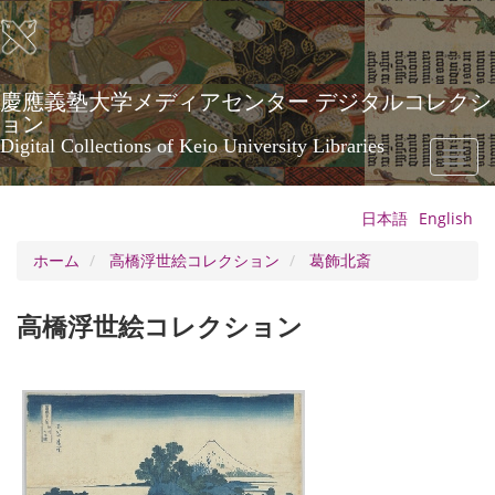
メ
イ
ン
コ
ン
慶應義塾大学メディアセンター デジタルコレクシ
テ
ョン
ン
Digital Collections of Keio University Libraries
Toggl
ツ
naviga
に
移
日本語
English
動
ホーム
高橋浮世絵コレクション
葛飾北斎
高橋浮世絵コレクション