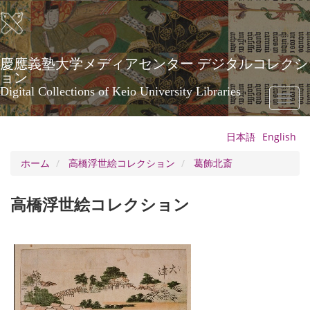
メ
イ
ン
コ
ン
慶應義塾大学メディアセンター デジタルコレクシ
テ
ョン
ン
Digital Collections of Keio University Libraries
Toggl
ツ
naviga
に
移
日本語
English
動
ホーム
高橋浮世絵コレクション
葛飾北斎
高橋浮世絵コレクション