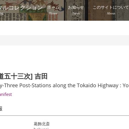
タルコレクション
ホーム
お知らせ
このサイトについ
es
Home
News
About
道五十三次] 吉田
ty-Three Post-Stations along the Tokaido Highway : Y
anifest
報
葛飾北斎