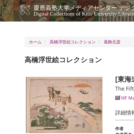
メ
慶應義塾大学メディアセンター デジ
イ
メ
Digital Collections of Keio University Librari
ン
イ
コ
ン
ン
ナ
テ
ン
ビ
ホーム
高橋浮世絵コレクション
葛飾北斎
ツ
ゲ
に
ー
移
高橋浮世絵コレクション
シ
動
ョ
ン
[東海
The Fif
IIIF M
詳細情
作者