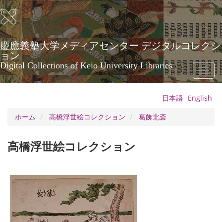
メ
イ
ン
コ
ン
慶應義塾大学メディアセンター デジタルコレクシ
テ
ョン
ン
Digital Collections of Keio University Libraries
Toggl
ツ
naviga
に
移
日本語
English
動
ホーム
高橋浮世絵コレクション
葛飾北斎
高橋浮世絵コレクション