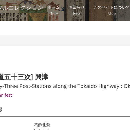
タルコレクション
ホーム
お知らせ
このサイトについ
es
Home
News
About
道五十三次] 興津
ty-Three Post-Stations along the Tokaido Highway : Ok
anifest
報
葛飾北斎