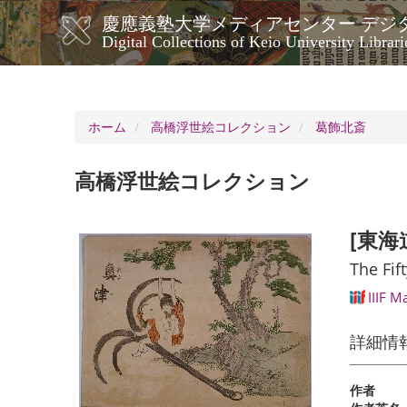
メ
慶應義塾大学メディアセンター デジ
イ
メ
Digital Collections of Keio University Librari
ン
イ
コ
ン
ン
ナ
テ
ン
ビ
ホーム
高橋浮世絵コレクション
葛飾北斎
ツ
ゲ
に
ー
移
高橋浮世絵コレクション
シ
動
ョ
ン
[東海
The Fif
IIIF M
詳細情
作者