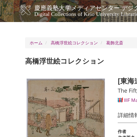
メ
慶應義塾大学メディアセンター デジ
イ
メ
Digital Collections of Keio University Librari
ン
イ
コ
ン
ン
ナ
テ
ン
ビ
ホーム
高橋浮世絵コレクション
葛飾北斎
ツ
ゲ
に
ー
移
高橋浮世絵コレクション
シ
動
ョ
ン
[東海
The Fif
IIIF M
詳細情
作者