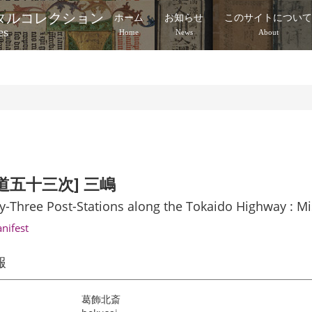
タルコレクション
ホーム
お知らせ
このサイトについ
es
Home
News
About
道五十三次] 三嶋
ty-Three Post-Stations along the Tokaido Highway : M
anifest
報
葛飾北斎