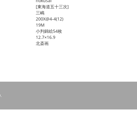
hokusai
[東海道五十三次]
三嶋
200X@4-4(12)
19M
小判錦絵54枚
12.7×16.9
北斎画
.