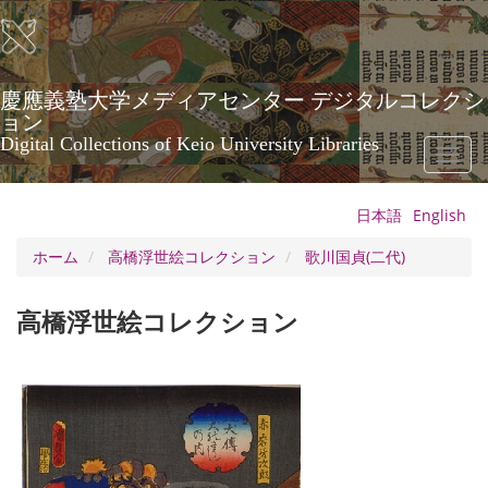
メ
イ
ン
コ
ン
慶應義塾大学メディアセンター デジタルコレクシ
テ
ョン
ン
Digital Collections of Keio University Libraries
Toggl
ツ
naviga
に
移
日本語
English
動
ホーム
高橋浮世絵コレクション
歌川国貞(二代)
高橋浮世絵コレクション