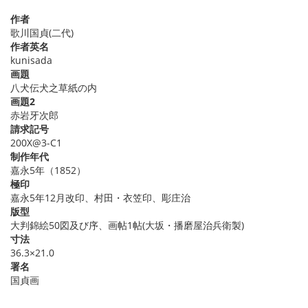
作者
歌川国貞(二代)
作者英名
kunisada
画題
八犬伝犬之草紙の内
画題2
赤岩牙次郎
請求記号
200X@3-C1
制作年代
嘉永5年（1852）
極印
嘉永5年12月改印、村田・衣笠印、彫庄治
版型
大判錦絵50図及び序、画帖1帖(大坂・播磨屋治兵衛製)
寸法
36.3×21.0
署名
国貞画