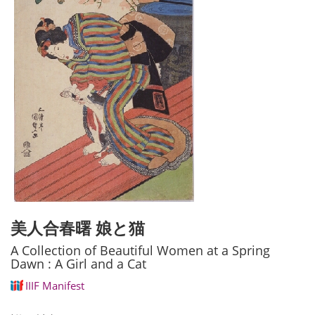
美人合春曙 娘と猫
A Collection of Beautiful Women at a Spring
Dawn : A Girl and a Cat
IIIF Manifest