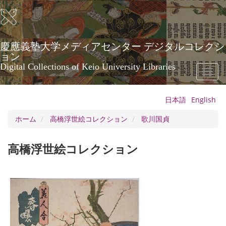
メ
イ
ン
コ
ン
慶應義塾大学メディアセンター デジタルコレクシ
テ
ョン
ン
Digital Collections of Keio University Libraries
Toggl
ツ
naviga
に
移
日本語
English
動
ホーム
高橋浮世絵コレクション
歌川国貞
高橋浮世絵コレクション