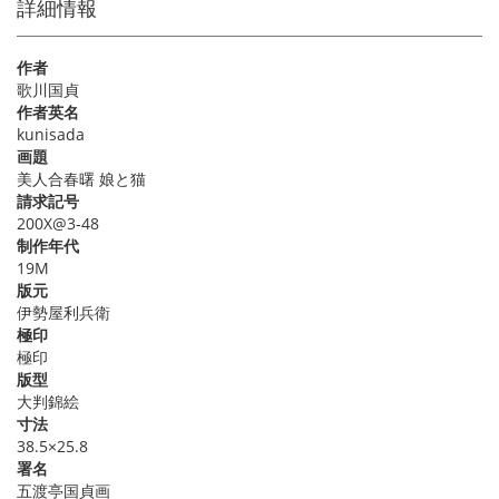
詳細情報
作者
歌川国貞
作者英名
kunisada
画題
美人合春曙 娘と猫
請求記号
200X@3-48
制作年代
19M
版元
伊勢屋利兵衛
極印
極印
版型
大判錦絵
寸法
38.5×25.8
署名
五渡亭国貞画