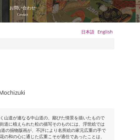
て
お問い合わせ
Contact
日本語
English
 Mochizuki
く山道が連なる中山道の、鄙びた情景を描いたもので
街道に植えられた松の描写そのものには、浮世絵では
山道の揃物版画が、不評により名所絵の家元広重の手で
花の和の心に通じた広重こそが適任であったことは、