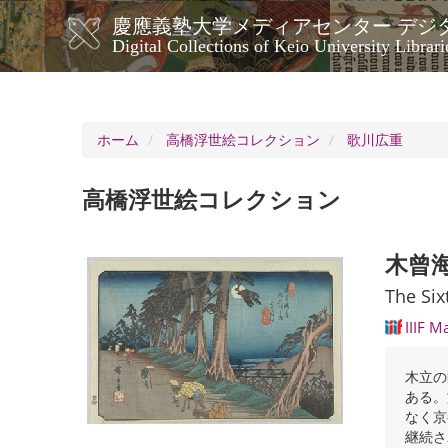
メ
慶應義塾大学メディアセンター デジ
イ
メ
Digital Collections of Keio University Librari
ン
イ
コ
ン
ン
ナ
テ
ン
ビ
ホーム
高橋浮世絵コレクション
歌川広重
ツ
ゲ
に
ー
移
高橋浮世絵コレクション
シ
動
ョ
ン
木曾
The Six
IIIF M
木立の
ある。
なく京
継続さ