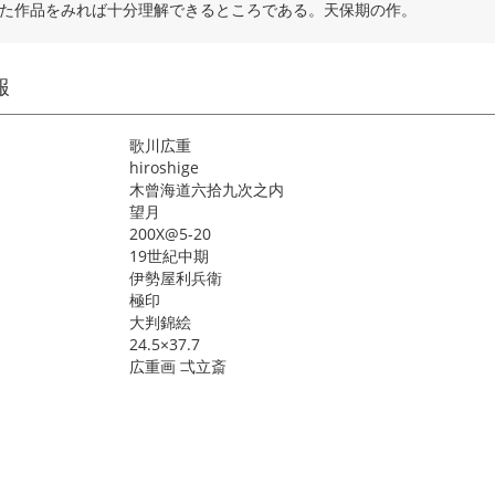
た作品をみれば十分理解できるところである。天保期の作。
報
歌川広重
hiroshige
木曾海道六拾九次之内
望月
200X@5-20
19世紀中期
伊勢屋利兵衛
極印
大判錦絵
24.5×37.7
広重画 弌立斎