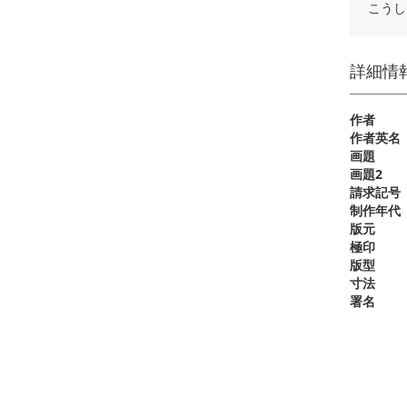
こうし
詳細情
作者
作者英名
画題
画題2
請求記号
制作年代
版元
極印
版型
寸法
署名