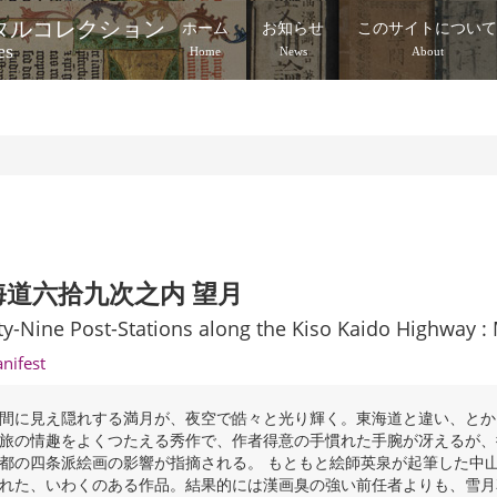
タルコレクション
ホーム
お知らせ
このサイトについ
es
Home
News
About
海道六拾九次之内 望月
ty-Nine Post-Stations along the Kiso Kaido Highway :
anifest
間に見え隠れする満月が、夜空で皓々と光り輝く。東海道と違い、とか
旅の情趣をよくつたえる秀作で、作者得意の手慣れた手腕が冴えるが、
都の四条派絵画の影響が指摘される。 もともと絵師英泉が起筆した中
れた、いわくのある作品。結果的には漢画臭の強い前任者よりも、雪月