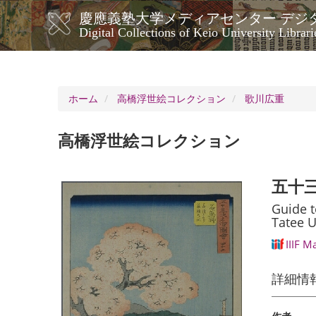
メ
慶應義塾大学メディアセンター デジ
イ
メ
Digital Collections of Keio University Librari
ン
イ
コ
ン
ン
ナ
テ
ン
ビ
ホーム
高橋浮世絵コレクション
歌川広重
ツ
ゲ
に
ー
移
高橋浮世絵コレクション
シ
動
ョ
ン
五十三
Guide t
Tatee U
IIIF M
詳細情