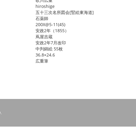
歌川広重
hiroshige
五十三次名所図会[竪絵東海道]
石薬師
200X@5-11(45)
安政2年（1855）
蔦屋吉蔵
安政2年7月改印
中判錦絵 55枚
36.8×24.6
広重筆
.