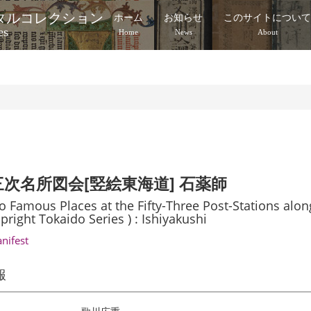
タルコレクション
ホーム
お知らせ
このサイトについ
es
Home
News
About
次名所図会[竪絵東海道] 石薬師
o Famous Places at the Fifty-Three Post-Stations alo
pright Tokaido Series ) : Ishiyakushi
anifest
報