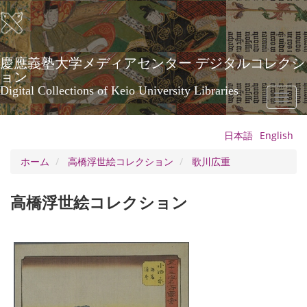
メ
イ
ン
コ
ン
慶應義塾大学メディアセンター デジタルコレクシ
テ
ョン
ン
Digital Collections of Keio University Libraries
Toggl
ツ
naviga
に
移
日本語
English
動
ホーム
高橋浮世絵コレクション
歌川広重
高橋浮世絵コレクション