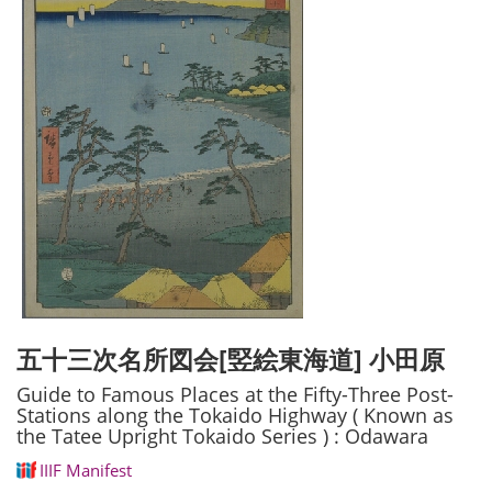
五十三次名所図会[竪絵東海道] 小田原
Guide to Famous Places at the Fifty-Three Post-
Stations along the Tokaido Highway ( Known as
the Tatee Upright Tokaido Series ) : Odawara
IIIF Manifest