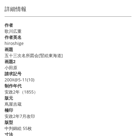
詳細情報
作者
歌川広重
作者英名
hiroshige
画題
五十三次名所図会[竪絵東海道]
画題2
小田原
請求記号
200X@5-11(10)
制作年代
安政2年（1855）
版元
蔦屋吉蔵
極印
安政2年7月改印
版型
中判錦絵 55枚
寸法