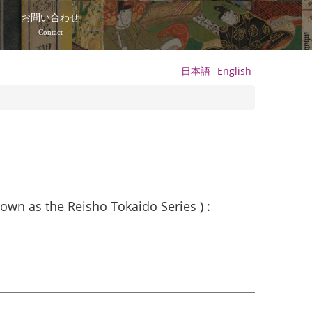
て
お問い合わせ
Contact
日本語
English
own as the Reisho Tokaido Series ) :