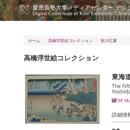
メ
慶應義塾大学メディアセンター デジ
イ
メ
Digital Collections of Keio University Librari
ン
イ
コ
ン
ン
ナ
テ
ン
ビ
ホーム
高橋浮世絵コレクション
歌川広重
ツ
ゲ
に
ー
移
高橋浮世絵コレクション
シ
動
ョ
ン
東海道
The Fif
Yoshid
IIIF M
詳細情