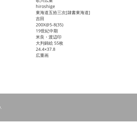
歌川広重
hiroshige
東海道五拾三次[隷書東海道]
吉田
200X@5-8(35)
19世紀中期
米良・渡辺印
大判錦絵 55枚
24.4×37.8
広重画
.