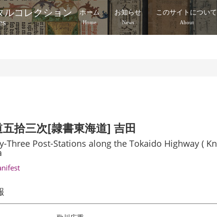
タルコレクション
ホーム
お知らせ
このサイトについ
es
Home
News
About
五拾三次[隷書東海道] 吉田
ty-Three Post-Stations along the Tokaido Highway ( Kn
a
anifest
報