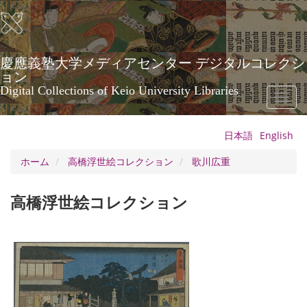
メ
イ
ン
コ
ン
慶應義塾大学メディアセンター デジタルコレクシ
テ
ョン
ン
Digital Collections of Keio University Libraries
Toggl
ツ
naviga
に
移
日本語
English
動
ホーム
高橋浮世絵コレクション
歌川広重
高橋浮世絵コレクション