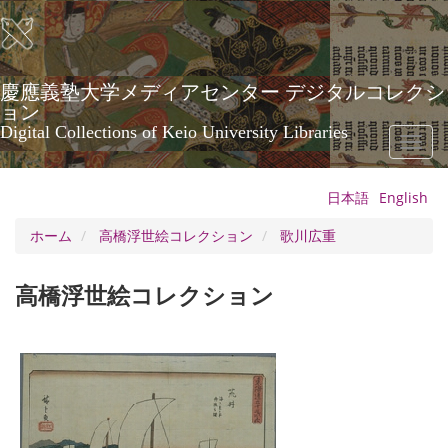
メ
イ
ン
コ
ン
慶應義塾大学メディアセンター デジタルコレクシ
テ
ョン
ン
Digital Collections of Keio University Libraries
Toggl
ツ
naviga
に
移
日本語
English
動
ホーム
高橋浮世絵コレクション
歌川広重
高橋浮世絵コレクション