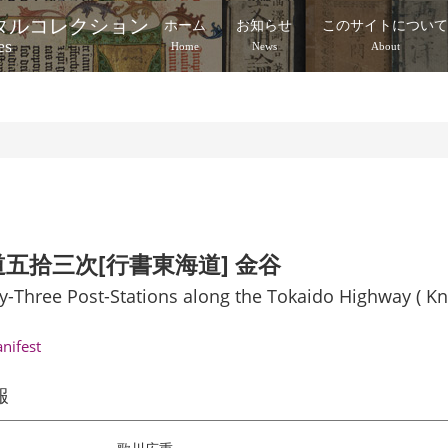
タルコレクション
ホーム
お知らせ
このサイトについ
es
Home
News
About
五拾三次[行書東海道] 金谷
ty-Three Post-Stations along the Tokaido Highway ( K
anifest
報