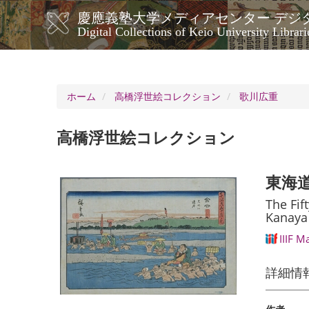
メ
慶應義塾大学メディアセンター デジ
イ
メ
Digital Collections of Keio University Librari
ン
イ
コ
ン
ン
ナ
テ
ン
ビ
ホーム
高橋浮世絵コレクション
歌川広重
ツ
ゲ
に
ー
移
高橋浮世絵コレクション
シ
動
ョ
ン
東海道
The Fif
Kanaya
IIIF M
詳細情