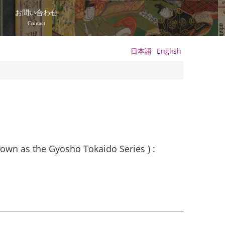
て
お問い合わせ
Contact
日本語
English
nown as the Gyosho Tokaido Series ) :