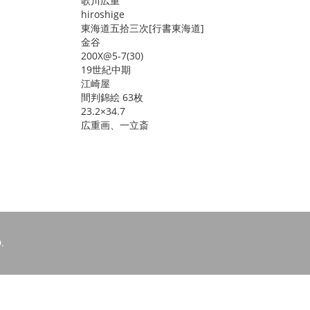
歌川広重
hiroshige
東海道五拾三次[行書東海道]
金谷
200X@5-7(30)
19世紀中期
江崎屋
間判錦絵 63枚
23.2×34.7
広重画、一立斎
.