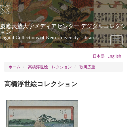
メ
イ
ン
コ
ン
慶應義塾大学メディアセンター デジタルコレクシ
テ
ョン
ン
Digital Collections of Keio University Libraries
Toggl
ツ
naviga
に
移
日本語
English
動
ホーム
高橋浮世絵コレクション
歌川広重
高橋浮世絵コレクション