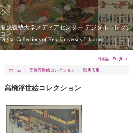
メ
イ
ン
コ
ン
慶應義塾大学メディアセンター デジタルコレクシ
テ
ョン
ン
Digital Collections of Keio University Libraries
Toggl
ツ
naviga
に
移
日本語
English
動
ホーム
高橋浮世絵コレクション
歌川広重
高橋浮世絵コレクション