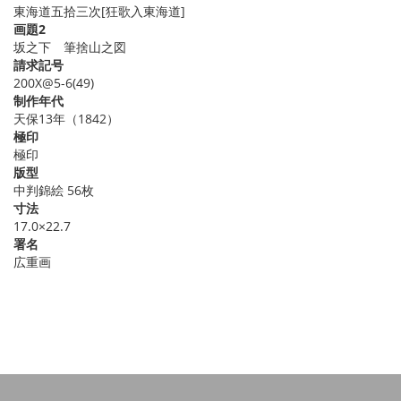
東海道五拾三次[狂歌入東海道]
画題2
坂之下 筆捨山之図
請求記号
200X@5-6(49)
制作年代
天保13年（1842）
極印
極印
版型
中判錦絵 56枚
寸法
17.0×22.7
署名
広重画