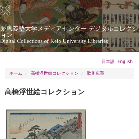
メ
イ
ン
コ
ン
慶應義塾大学メディアセンター デジタルコレクシ
テ
ョン
ン
Digital Collections of Keio University Libraries
Toggl
ツ
naviga
に
移
日本語
English
動
ホーム
高橋浮世絵コレクション
歌川広重
高橋浮世絵コレクション