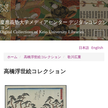
メ
イ
ン
コ
ン
慶應義塾大学メディアセンター デジタルコレクシ
テ
ョン
ン
Digital Collections of Keio University Libraries
Toggl
ツ
naviga
に
移
日本語
English
動
ホーム
高橋浮世絵コレクション
歌川広重
高橋浮世絵コレクション