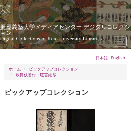
メ
イ
ン
コ
ン
慶應義塾大学メディアセンター デジタルコレクシ
テ
ョン
ン
Digital Collections of Keio University Libraries
Toggl
ツ
naviga
に
移
日本語
English
動
ホーム
ピックアップコレクション
歌舞伎番付・狂言絵尽
ピックアップコレクション