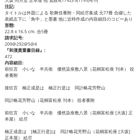
大坂 問月堂 正本屋 他 寛政4(1792)-5(1793)年刊
注記:
タイトルは外題による 歌舞伎番附・同絵尽集成 元77冊 合綴した
表紙左下に「角中」と墨書 他に近時作成の内容細目のコピーあり
形態:
22.8 x 16.5 cm. 合5冊
請求記号:
209@292@5@4
『和漢貴重書目録』:
472
内容細目:
前狂言 小いな 半兵衛 優然染座敷八景（花桐富松座 刊本） 役
者番附
後狂言 楠正成是は 楠正行是は 同計略花芳野山
同計略花芳野山（花桐富松座 刊本） 役者番附
前狂言 小いな 半兵衛 優然染座敷八景（花桐富松座 [大坂] 正
本屋） 絵尽
楠正成是は [楠正行是]は 同計略花芳野山（花桐富松座 [大坂]
正本屋） 絵尽