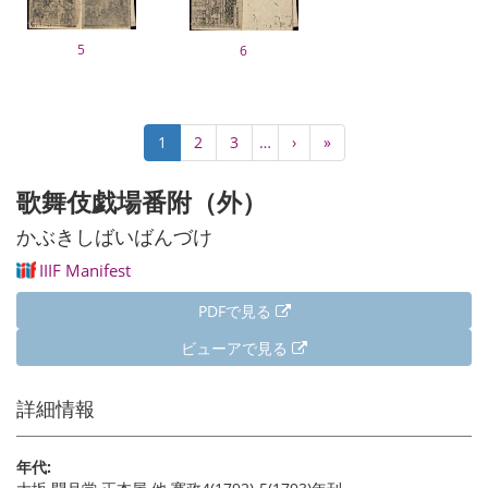
5
6
ペ
カ
1
Page
2
Page
3
…
次
›
最
»
ー
レ
ペ
終
ジ
ン
ー
ペ
歌舞伎戯場番附（外）
送
ト
ジ
ー
り
ペ
ジ
かぶきしばいばんづけ
ー
IIIF Manifest
ジ
PDFで見る
ビューアで見る
詳細情報
年代: