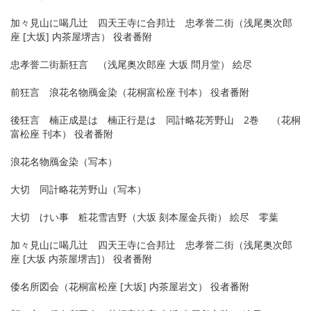
加々見山に喝几辻 四天王寺に合邦辻 忠孝誉二街（浅尾奥次郎
座 [大坂] 内茶屋堺吉） 役者番附
忠孝誉二街新狂言 （浅尾奥次郎座 大坂 問月堂） 絵尽
前狂言 浪花名物鴈金染（花桐富松座 刊本） 役者番附
後狂言 楠正成是は 楠正行是は 同計略花芳野山 2巻 （花桐
富松座 刊本） 役者番附
浪花名物鴈金染（写本）
大切 同計略花芳野山（写本）
大切 けい事 粧花雪吉野（大坂 刻本屋金兵衛） 絵尽 零葉
加々見山に喝几辻 四天王寺に合邦辻 忠孝誉二街（浅尾奥次郎
座 [大坂 内茶屋堺吉]） 役者番附
倭名所図会（花桐富松座 [大坂] 内茶屋岩文） 役者番附