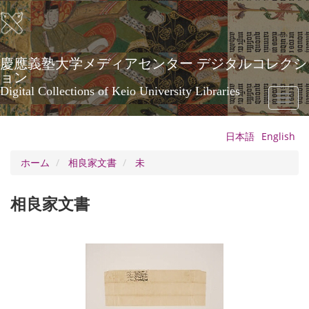
メ
イ
ン
コ
ン
慶應義塾大学メディアセンター デジタルコレクシ
テ
ョン
ン
Digital Collections of Keio University Libraries
Toggl
ツ
naviga
に
移
日本語
English
動
ホーム
相良家文書
未
相良家文書