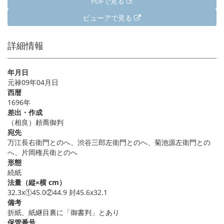
PDFで見る
ビューアで見る
詳細情報
年月日
元禄09年04月日
西暦
1696年
差出・作成
（相良）頼喬御判
宛先
万江長右衛門とのへ、渋谷三郎左衛門とのへ、菊池源左衛門との
へ、片岡権兵衛とのへ
形態
続紙
法量（縦×横 cm）
32.3x①45.0②44.9 封45.6x32.1
備考
折紙、紙継目裏に「御書判」とあり
保管番号