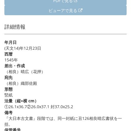
PDFで見る
ビューアで見る
詳細情報
年月日
(天文14)年12月23日
西暦
1545年
差出・作成
（相良）晴広（花押）
宛先
（相良）織部佐殿
形態
竪紙
法量（縦×横 cm）
①26.1x36.7②26.0x37.1 封37.0x25.2
備考
『大日本古文書』段階では、同一封紙に丑126相良晴広書状を一
括。
保管番号