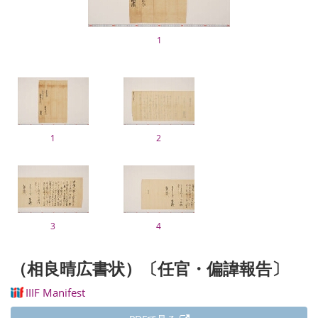
1
1
2
3
4
（相良晴広書状）〔任官・偏諱報告〕
IIIF Manifest