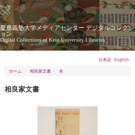
メ
イ
ン
コ
ン
慶應義塾大学メディアセンター デジタルコレクシ
テ
ョン
ン
Digital Collections of Keio University Libraries
Toggl
ツ
naviga
に
移
日本語
English
動
ホーム
相良家文書
未
相良家文書