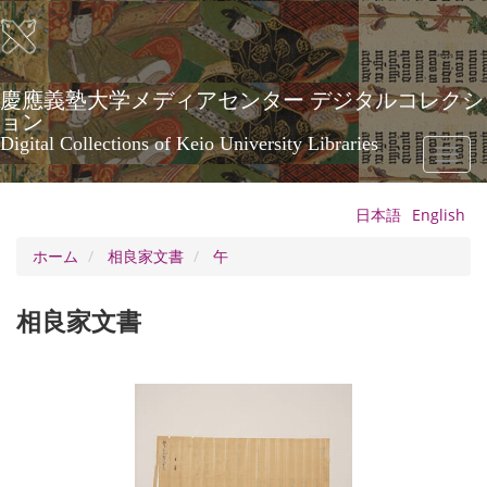
メ
イ
ン
コ
ン
慶應義塾大学メディアセンター デジタルコレクシ
テ
ョン
ン
Digital Collections of Keio University Libraries
Toggl
ツ
naviga
に
移
日本語
English
動
ホーム
相良家文書
午
相良家文書