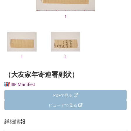
1
1
2
（大友家年寄連署副状）
IIIF Manifest
PDFで見る
ビューアで見る
詳細情報