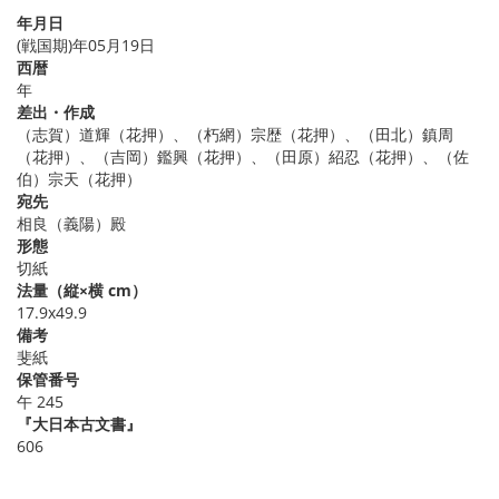
年月日
(戦国期)年05月19日
西暦
年
差出・作成
（志賀）道輝（花押）、（朽網）宗歴（花押）、（田北）鎮周
（花押）、（吉岡）鑑興（花押）、（田原）紹忍（花押）、（佐
伯）宗天（花押）
宛先
相良（義陽）殿
形態
切紙
法量（縦×横 cm）
17.9x49.9
備考
斐紙
保管番号
午 245
『大日本古文書』
606