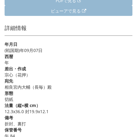
PDFで見る
ビューアで見る
詳細情報
年月日
(戦国期)年09月07日
西暦
年
差出・作成
宗心（花押）
宛先
相良宮内大輔（長毎）殿
形態
切紙
法量（縦×横 cm）
12.3x36.0 封19.9x12.1
備考
折封、裏打
保管番号
午 84