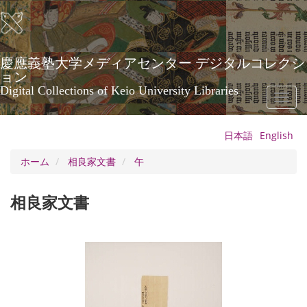
メ
イ
ン
コ
ン
慶應義塾大学メディアセンター デジタルコレクシ
テ
ョン
ン
Digital Collections of Keio University Libraries
Toggl
ツ
naviga
に
移
日本語
English
動
ホーム
相良家文書
午
相良家文書