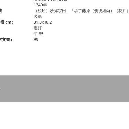
1340年
成
（税所）沙弥宗円、「承了藤原（筑後経尚）（花押
竪紙
横 cm）
31.3x48.2
裏打
午 35
古文書』
99
.