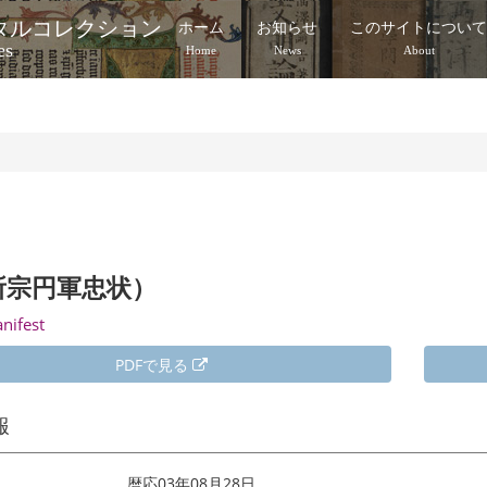
タルコレクション
ホーム
お知らせ
このサイトについ
es
Home
News
About
所宗円軍忠状）
anifest
PDFで見る
報
暦応03年08月28日