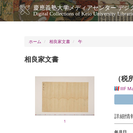
メ
慶應義塾大学メディアセンター デジ
イ
メ
Digital Collections of Keio University Librari
ン
イ
コ
ン
ン
ナ
テ
ン
ビ
ホーム
相良家文書
午
ツ
ゲ
に
ー
移
相良家文書
シ
動
ョ
ン
（税
IIIF M
詳細情
1
年月日