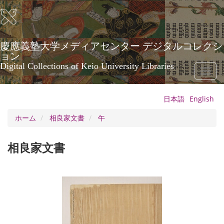
メ
イ
ン
コ
ン
慶應義塾大学メディアセンター デジタルコレクシ
テ
ョン
ン
Digital Collections of Keio University Libraries
Toggl
ツ
naviga
に
移
日本語
English
動
ホーム
相良家文書
午
相良家文書