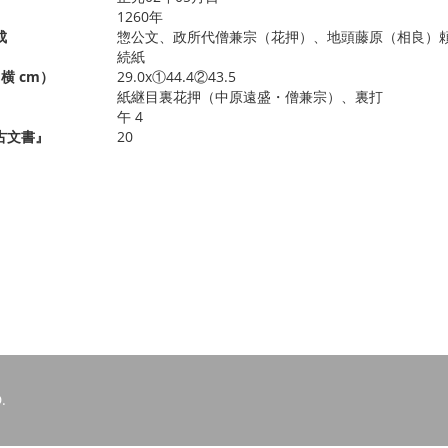
1260年
成
惣公文、政所代僧兼宗（花押）、地頭藤原（相良）
続紙
横 cm）
29.0x①44.4②43.5
紙継目裏花押（中原遠盛・僧兼宗）、裏打
午 4
古文書』
20
.