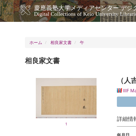
メ
慶應義塾大学メディアセンター デジ
イ
メ
Digital Collections of Keio University Librari
ン
イ
コ
ン
ン
ナ
テ
ン
ビ
ホーム
相良家文書
午
ツ
ゲ
に
ー
移
相良家文書
シ
動
ョ
ン
（人
IIIF M
詳細情
1
年月日