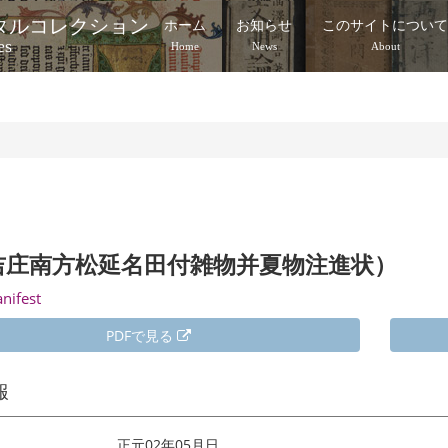
タルコレクション
ホーム
お知らせ
このサイトについ
es
Home
News
About
吉庄南方松延名田付雑物并夏物注進状）
anifest
PDFで見る
報
正元02年05月日