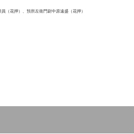
頼員（花押）、預所左衛門尉中原遠盛（花押）