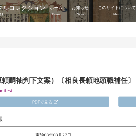
タルコレクション
ホーム
お知らせ
このサイトについ
es
Home
News
About
原頼嗣袖判下文案）〔相良長頼地頭職補任〕
anifest
PDFで見る
報
宝治03年03月27日