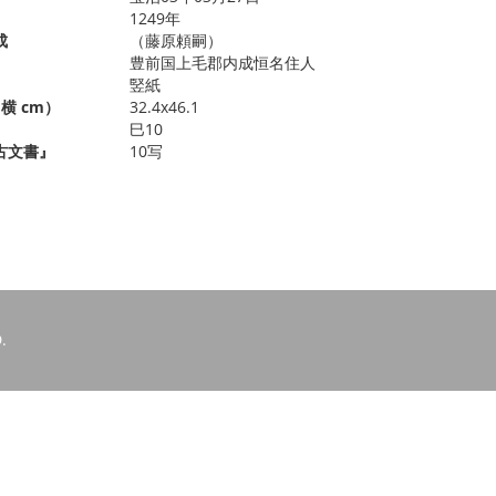
1249年
成
（藤原頼嗣）
豊前国上毛郡内成恒名住人
竪紙
横 cm）
32.4x46.1
巳10
古文書』
10写
.