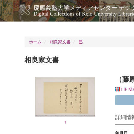
メ
慶應義塾大学メディアセンター デジ
イ
メ
Digital Collections of Keio University Librari
ン
イ
コ
ン
ン
ナ
テ
ン
ビ
ホーム
相良家文書
巳
ツ
ゲ
に
ー
移
相良家文書
シ
動
ョ
ン
（藤
IIIF M
詳細情
1
年月日