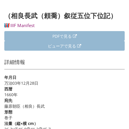
（相良長武（頼喬）叙従五位下位記）
IIIF Manifest
PDFで見る
ビューアで見る
詳細情報
年月日
万治03年12月28日
西暦
1660年
宛先
藤原朝臣（相良）長武
形態
巻子
法量（縦×横 cm）