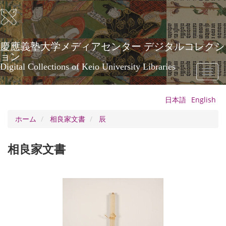
メ
イ
ン
コ
ン
慶應義塾大学メディアセンター デジタルコレクシ
テ
ョン
ン
Digital Collections of Keio University Libraries
Toggl
ツ
naviga
に
移
日本語
English
動
ホーム
相良家文書
辰
相良家文書