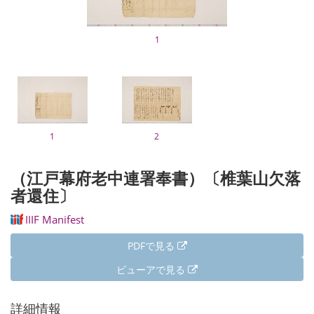
1
1
2
（江戸幕府老中連署奉書）〔椎葉山欠落
者還住〕
IIIF Manifest
PDFで見る
ビューアで見る
詳細情報