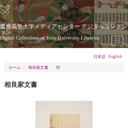
メ
イ
ン
コ
ン
慶應義塾大学メディアセンター デジタルコレクシ
テ
ョン
ン
Digital Collections of Keio University Libraries
Toggl
ツ
naviga
に
移
日本語
English
動
ホーム
相良家文書
卯
相良家文書