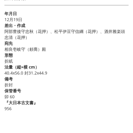
年月日
12月19日
差出・作成
阿部豊後守忠秋（花押）、松平伊豆守信綱（花押）、酒井雅楽頭
忠清（花押）
宛先
相良壱岐守（頼喬）殿
形態
折紙
法量（縦×横 cm）
40.4x56.0 封31.2x44.9
備考
折封
保管番号
卯 60
『大日本古文書』
956