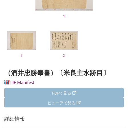
1
1
2
（酒井忠勝奉書）〔米良主水跡目〕
IIIF Manifest
PDFで見る
ビューアで見る
詳細情報