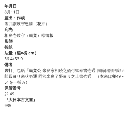
年月日
8月11日
差出・作成
酒井讃岐守忠勝（花押）
宛先
相良壱岐守（頼寛）様御報
形態
折紙
法量（縦×横 cm）
36.4x53.9
備考
裏打、包紙「頼寛公 米良家相続之儀付御奉書壱通 同節阿部四郎五
郎殿ヨリ来状壱通 同節米良了夢ヨリ之上書壱通」（本来は卯49～
51を一括ヵ）
保管番号
卯 49
『大日本古文書』
935