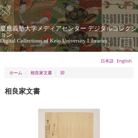
メ
イ
ン
コ
ン
慶應義塾大学メディアセンター デジタルコレクシ
テ
ョン
ン
Digital Collections of Keio University Libraries
Toggl
ツ
naviga
に
移
日本語
English
動
ホーム
相良家文書
卯
相良家文書