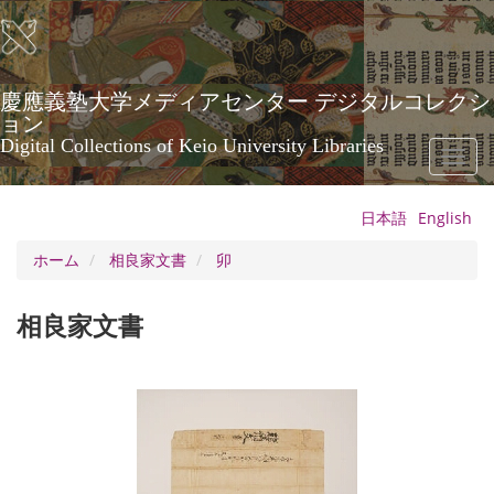
メ
イ
ン
コ
ン
慶應義塾大学メディアセンター デジタルコレクシ
テ
ョン
ン
Digital Collections of Keio University Libraries
Toggl
ツ
naviga
に
移
日本語
English
動
ホーム
相良家文書
卯
相良家文書