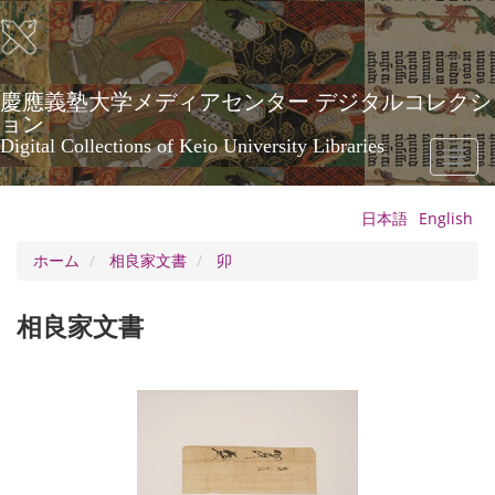
メ
イ
ン
コ
ン
慶應義塾大学メディアセンター デジタルコレクシ
テ
ョン
ン
Digital Collections of Keio University Libraries
Toggl
ツ
naviga
に
移
日本語
English
動
ホーム
相良家文書
卯
相良家文書