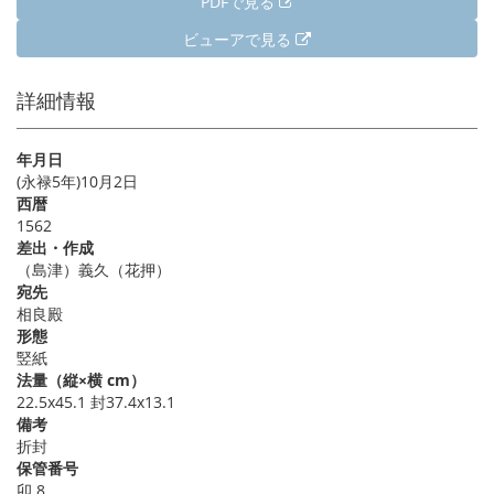
PDFで見る
ビューアで見る
詳細情報
年月日
(永禄5年)10月2日
西暦
1562
差出・作成
（島津）義久（花押）
宛先
相良殿
形態
竪紙
法量（縦×横 cm）
22.5x45.1 封37.4x13.1
備考
折封
保管番号
卯 8