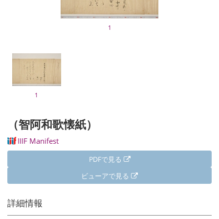
1
1
（智阿和歌懐紙）
IIIF Manifest
PDFで見る
ビューアで見る
詳細情報