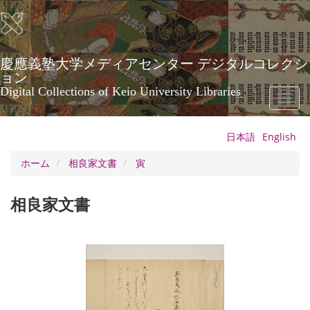
メ
イ
ン
コ
ン
慶應義塾大学メディアセンター デジタルコレクシ
テ
ョン
ン
Digital Collections of Keio University Libraries
Toggl
ツ
naviga
に
移
日本語
English
動
ホーム
相良家文書
寅
相良家文書