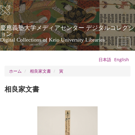
メ
イ
ン
コ
ン
慶應義塾大学メディアセンター デジタルコレクシ
テ
ョン
ン
Digital Collections of Keio University Libraries
Toggl
ツ
naviga
に
移
日本語
English
動
ホーム
相良家文書
寅
相良家文書