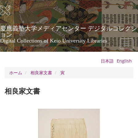
メ
イ
ン
コ
ン
慶應義塾大学メディアセンター デジタルコレクシ
テ
ョン
ン
Digital Collections of Keio University Libraries
Toggl
ツ
naviga
に
移
日本語
English
動
ホーム
相良家文書
寅
相良家文書