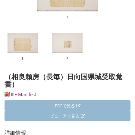
1
1
2
（相良頼房（長毎）日向国県城受取覚
書）
IIIF Manifest
PDFで見る
ビューアで見る
詳細情報