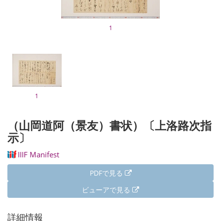
1
1
（山岡道阿（景友）書状）〔上洛路次指
示〕
IIIF Manifest
PDFで見る
ビューアで見る
詳細情報