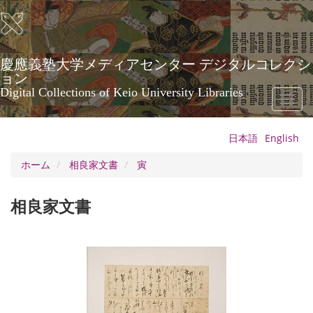
メ
イ
ン
コ
ン
慶應義塾大学メディアセンター デジタルコレクシ
テ
ョン
ン
Digital Collections of Keio University Libraries
Toggl
ツ
naviga
に
移
日本語
English
動
ホーム
相良家文書
寅
相良家文書