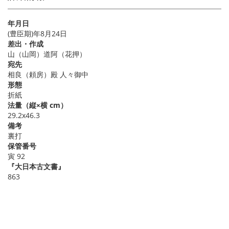
年月日
(豊臣期)年8月24日
差出・作成
山（山岡）道阿（花押）
宛先
相良（頼房）殿 人々御中
形態
折紙
法量（縦×横 cm）
29.2x46.3
備考
裏打
保管番号
寅 92
『大日本古文書』
863