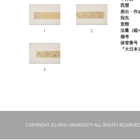
西暦
差出・作
宛先
形態
法量（縦×
1
2
備考
保管番号
『大日本
3
COPYRIGHT (C) KEIO UNIVERSITY ALL RIGHTS RESERVED