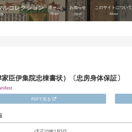
タルコレクション
ホーム
お知らせ
このサイトについ
es
Home
News
About
津家臣伊集院忠棟書状）〔忠房身体保証〕
anifest
PDFで見る
報
(天正10)年1月5日