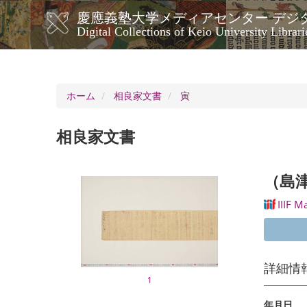
メ
慶應義塾大学メディアセンター デジ
イ
メ
Digital Collections of Keio University Librari
ン
イ
コ
ン
ン
ナ
テ
ン
ビ
ホーム
相良家文書
寅
ツ
ゲ
に
ー
移
相良家文書
シ
動
ョ
ン
（島
IIIF M
詳細情
1
年月日