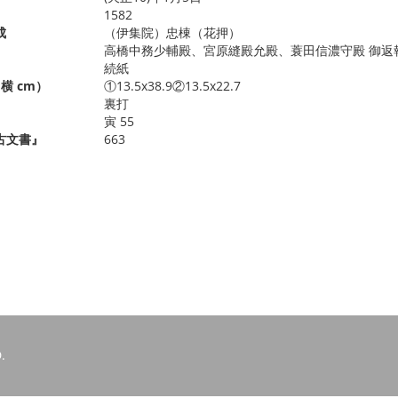
1582
成
（伊集院）忠棟（花押）
高橋中務少輔殿、宮原縫殿允殿、蓑田信濃守殿 御返
続紙
横 cm）
①13.5x38.9②13.5x22.7
裏打
寅 55
古文書』
663
.