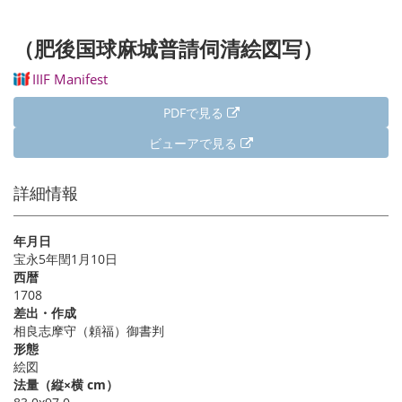
（肥後国球麻城普請伺清絵図写）
IIIF Manifest
PDFで見る
ビューアで見る
詳細情報
年月日
宝永5年閏1月10日
西暦
1708
差出・作成
相良志摩守（頼福）御書判
形態
絵図
法量（縦×横 cm）