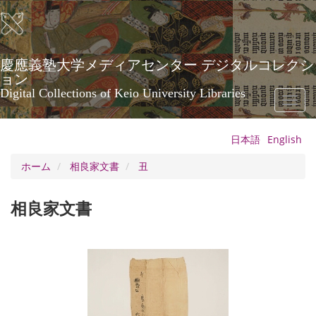
メ
イ
ン
コ
ン
慶應義塾大学メディアセンター デジタルコレクシ
テ
ョン
ン
Digital Collections of Keio University Libraries
Toggl
ツ
naviga
に
移
日本語
English
動
ホーム
相良家文書
丑
相良家文書