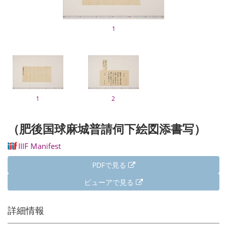
1
1
2
（肥後国球麻城普請伺下絵図添書写）
IIIF Manifest
PDFで見る
ビューアで見る
詳細情報