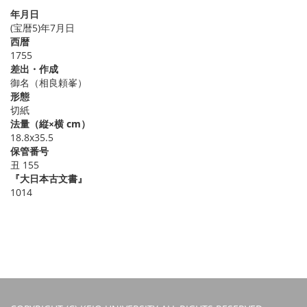
年月日
(宝暦5)年7月日
西暦
1755
差出・作成
御名（相良頼峯）
形態
切紙
法量（縦×横 cm）
18.8x35.5
保管番号
丑 155
『大日本古文書』
1014