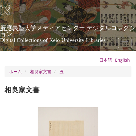
メ
イ
ン
コ
ン
慶應義塾大学メディアセンター デジタルコレクシ
テ
ョン
ン
Digital Collections of Keio University Libraries
Toggl
ツ
naviga
に
移
日本語
English
動
ホーム
相良家文書
丑
相良家文書