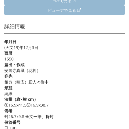
PDFで見る
ビューアで見る
詳細情報
年月日
(天文19)年12月3日
西暦
1550
差出・作成
安国寺真鳳（花押）
宛先
相良（晴広）殿人々御中
形態
続紙
法量（縦×横 cm）
①16.9x41.5②16.9x38.7
備考
封26.7x9.8 全文一筆、折封
保管番号
丑 140