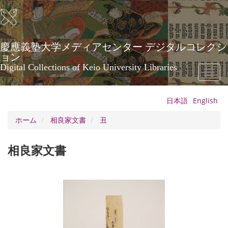
メ
イ
ン
コ
ン
慶應義塾大学メディアセンター デジタルコレクシ
テ
ョン
ン
Digital Collections of Keio University Libraries
Toggl
ツ
naviga
に
移
日本語
English
動
ホーム
相良家文書
丑
相良家文書