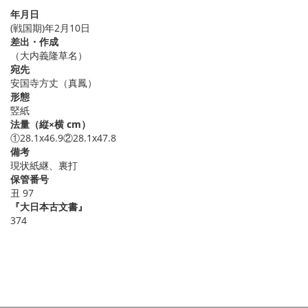
年月日
(戦国期)年2月10日
差出・作成
（大内義隆草名）
宛先
安国寺方丈（真鳳）
形態
竪紙
法量（縦×横 cm）
①28.1x46.9②28.1x47.8
備考
現状紙継、裏打
保管番号
丑 97
『大日本古文書』
374