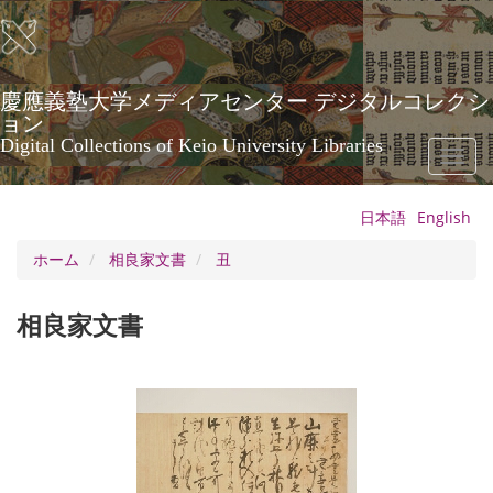
メ
イ
ン
コ
ン
慶應義塾大学メディアセンター デジタルコレクシ
テ
ョン
ン
Digital Collections of Keio University Libraries
Toggl
ツ
naviga
に
移
日本語
English
動
ホーム
相良家文書
丑
相良家文書