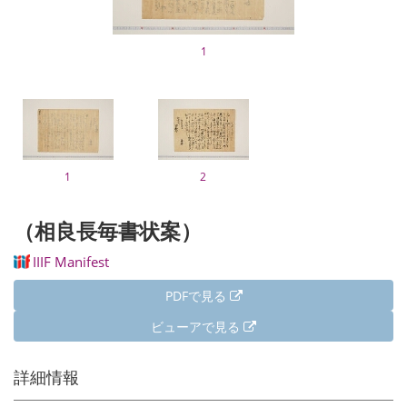
1
1
2
（相良長毎書状案）
IIIF Manifest
PDFで見る
ビューアで見る
詳細情報