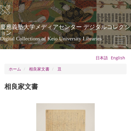
メ
イ
ン
コ
ン
慶應義塾大学メディアセンター デジタルコレクシ
テ
ョン
ン
Digital Collections of Keio University Libraries
Toggl
ツ
naviga
に
移
日本語
English
動
ホーム
相良家文書
丑
相良家文書