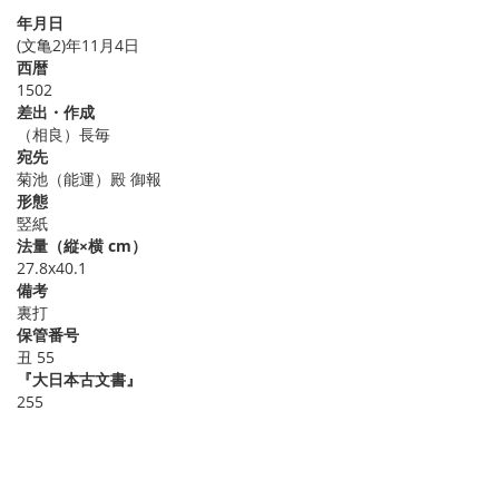
年月日
(文亀2)年11月4日
西暦
1502
差出・作成
（相良）長毎
宛先
菊池（能運）殿 御報
形態
竪紙
法量（縦×横 cm）
27.8x40.1
備考
裏打
保管番号
丑 55
『大日本古文書』
255