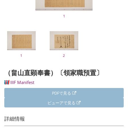
1
1
2
（畠山直顕奉書）〔領家職預置〕
IIIF Manifest
PDFで見る
ビューアで見る
詳細情報