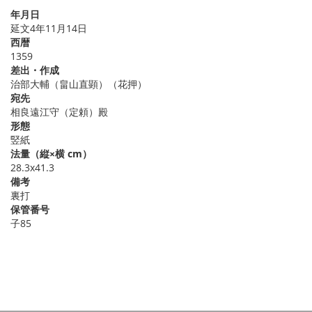
年月日
延文4年11月14日
西暦
1359
差出・作成
治部大輔（畠山直顕）（花押）
宛先
相良遠江守（定頼）殿
形態
竪紙
法量（縦×横 cm）
28.3x41.3
備考
裏打
保管番号
子85