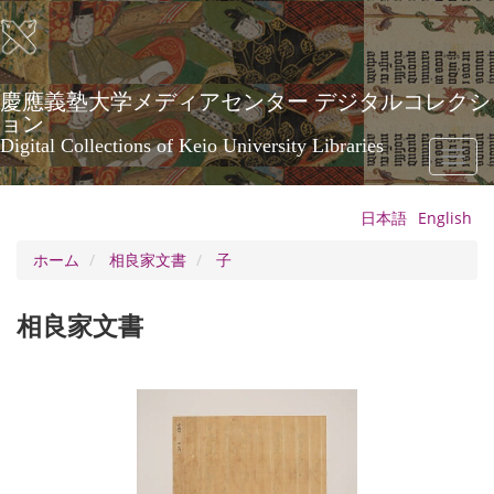
メ
イ
ン
コ
ン
慶應義塾大学メディアセンター デジタルコレクシ
テ
ョン
ン
Digital Collections of Keio University Libraries
Toggl
ツ
naviga
に
移
日本語
English
動
ホーム
相良家文書
子
相良家文書